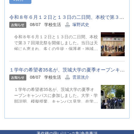
令和８年６月１２日と１３日の二日間、本校で第３７回湖北祭を開...
08/07
学校生活
塚野武史
お知らせ
令和８年６月１２日と１３日の二日間、本校
で第３７回湖北祭を開催しました。当日は天
候にも恵まれ、多くの生徒・保護者・地域の
皆さまにご来場いただき、にぎやかな雰囲気
の中で無事に終了しました。各クラスや文化
部は、この日のために準備してきた出し物や
１学年の希望者35名が、茨城大学の夏季オープンキャンパスに参加...
展示、ステージ発表を行いました。模擬店や
08/07
学校生活
雲居洸介
お知らせ
ゲームコーナーでは、来場者を楽しませよう
と工夫を凝らした企画が並び、体育館では演
１学年の希望者35名が、茨城大学の夏季オ
奏やダンスなど、日頃の活動の成果が披露さ
ープンキャンパスに参加しました。大学・学
れました。会場の装飾や運営は生徒が中心と
部説明、模擬授業、キャンパス見学、在学生
なって行い、協力しながら一つの行事をつく
との交流を通して、大学での学びや学生生活
り上げる貴重な機会となりました。
への理解を深めました。今回の経験を、今後
の進路選択や学習への意欲につなげてほしい
と思います。
著作権の扱い
|
リンク集
|
免責事項