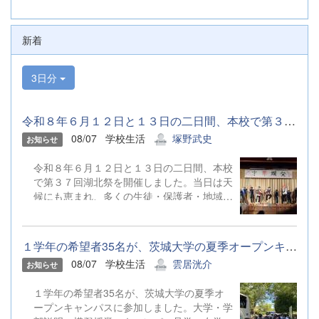
新着
3日分
令和８年６月１２日と１３日の二日間、本校で第３７回湖北祭を開...
08/07
学校生活
塚野武史
お知らせ
令和８年６月１２日と１３日の二日間、本校
で第３７回湖北祭を開催しました。当日は天
候にも恵まれ、多くの生徒・保護者・地域の
皆さまにご来場いただき、にぎやかな雰囲気
の中で無事に終了しました。各クラスや文化
部は、この日のために準備してきた出し物や
１学年の希望者35名が、茨城大学の夏季オープンキャンパスに参加...
展示、ステージ発表を行いました。模擬店や
08/07
学校生活
雲居洸介
お知らせ
ゲームコーナーでは、来場者を楽しませよう
と工夫を凝らした企画が並び、体育館では演
１学年の希望者35名が、茨城大学の夏季オ
奏やダンスなど、日頃の活動の成果が披露さ
ープンキャンパスに参加しました。大学・学
れました。会場の装飾や運営は生徒が中心と